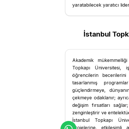
yaratabilecek yaratıcı lide
İstanbul Topka
Akademik mükemmelliği v
Topkapı Üniversitesi, i
öğrencilerin becerilerin
tasarlanmış programlar
güçlendirmeye, dünyan
çekmeye odaklanır; ayrıca
değişim fırsatları sağla
zenginleştirir ve entelektü
İstanbul Topkapı Üniver
projelerine, etkileşiml