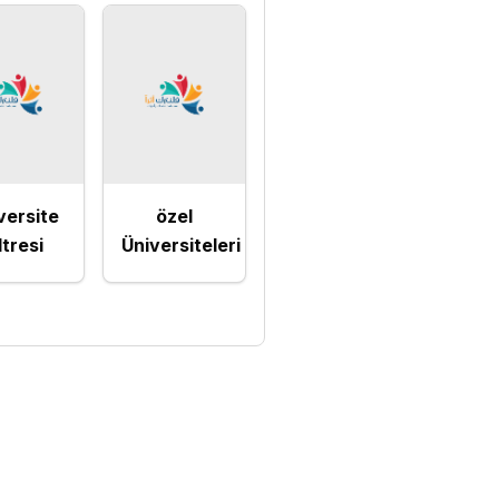
versite
özel
ltresi
Üniversiteleri