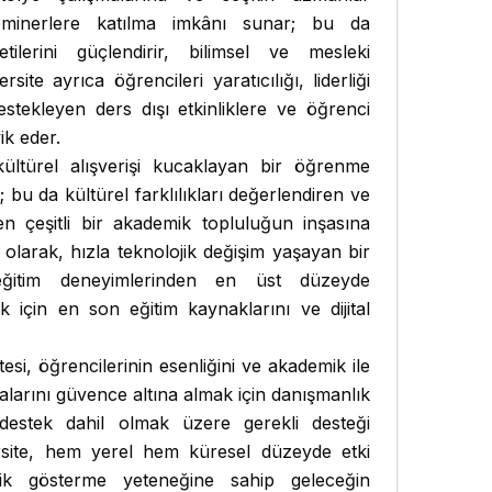
eminerlere katılma imkânı sunar; bu da
ilerini güçlendirir, bilimsel ve mesleki
versite ayrıca öğrencileri yaratıcılığı, liderliği
estekleyen ders dışı etkinliklere ve öğrenci
ik eder.
e kültürel alışverişi kucaklayan bir öğrenme
bu da kültürel farklılıkları değerlendiren ve
iren çeşitli bir akademik topluluğun inşasına
olarak, hızla teknolojik değişim yaşayan bir
eğitim deneyimlerinden en üst düzeyde
 için en son eğitim kaynaklarını ve dijital
esi, öğrencilerinin esenliğini ve akademik ile
alarını güvence altına almak için danışmanlık
 destek dahil olmak üzere gerekli desteği
rsite, hem yerel hem küresel düzeyde etki
k gösterme yeteneğine sahip geleceğin