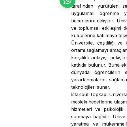
tarafından yürütülen s
uygulamalı öğrenme yet
becerilerini geliştirir. Üni
ve toplumsal etkileşimi d
kulüplerine katılmaya teşv
Üniversite, çeşitliliği v
ortamı sağlamayı amaçlar; 
karşılıklı anlayışı pekişt
katkıda bulunur. Buna ek 
dünyada öğrencilerin 
yararlanmalarını sağlamak
teknolojileri sunar.
İstanbul Topkapı Üniversit
mesleki hedeflerine ulaşm
hizmetleri ve psikolojik
sunmaya bağlıdır. Ünive
yaratma ve mükemmelli