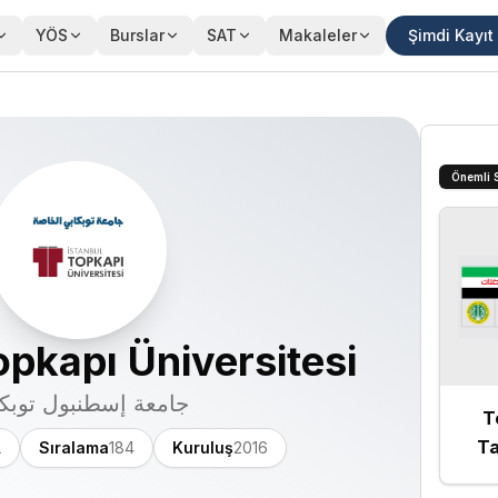
YÖS
Burslar
SAT
Makaleler
Şimdi Kayıt
Önemli 
opkapı Üniversitesi
جامعة إسطنبول توبك
T
Ta
L
Sıralama
184
Kuruluş
2016