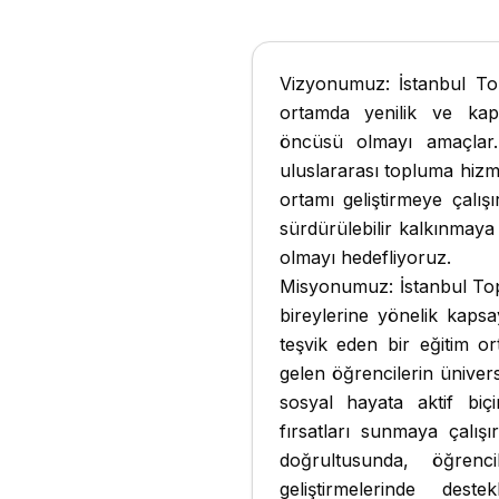
Vizyonumuz: İstanbul Top
ortamda yenilik ve kaps
öncüsü olmayı amaçlar. 
uluslararası topluma hizme
ortamı geliştirmeye çalış
sürdürülebilir kalkınmay
olmayı hedefliyoruz.
Misyonumuz: İstanbul Top
bireylerine yönelik kapsay
teşvik eden bir eğitim o
gelen öğrencilerin üniver
sosyal hayata aktif biçi
fırsatları sunmaya çalışı
doğrultusunda, öğrenci
geliştirmelerinde dest