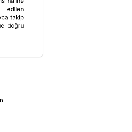
ns haline
t edilen
yca takip
ğe doğru
in