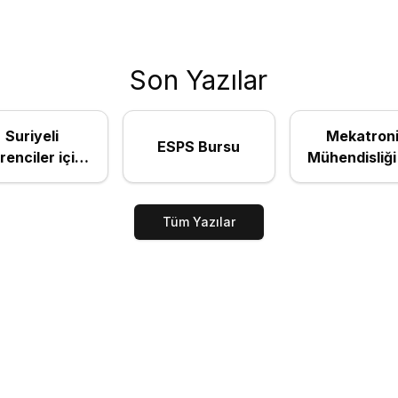
Son Yazılar
Suriyeli
Mekatron
ESPS Bursu
renciler için
Mühendisliği 
iye Bursları -
En İyi Tür
kiye Bursları
Devlet
Üniversitel
Tüm Yazılar