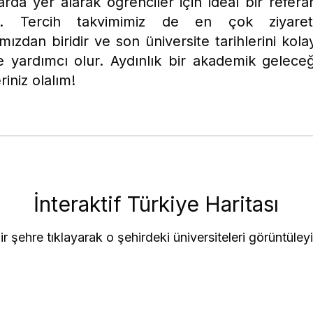
larda yer alarak öğrenciler için ideal bir refera
ir. Tercih takvimimiz de en çok ziyare
ımızdan biridir ve son üniversite tarihlerini kola
e yardımcı olur. Aydınlık bir akademik gelece
riniz olalım!
İnteraktif Türkiye Haritası
ir şehre tıklayarak o şehirdeki üniversiteleri görüntüley