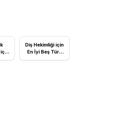
ik
Diş Hekimliği için
için
En İyi Beş Türk
k
Devlet
Üniversitesi
eri