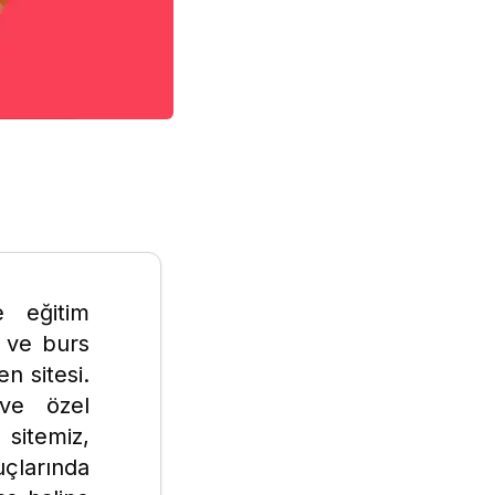
e eğitim
m ve burs
n sitesi.
 ve özel
 sitemiz,
çlarında