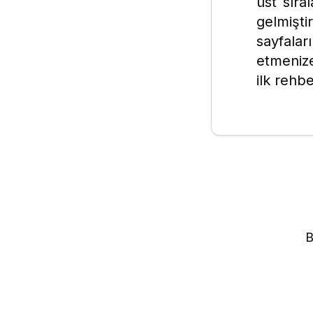
üst sıra
gelmişt
sayfalar
etmeniz
ilk rehbe
B