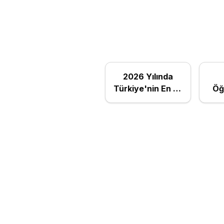
2026 Yılında
Türkiye'nin En İyi
Öğ
10 Özel
Türk
Üniversitesi:
Tür
Kapsamlı Rehber