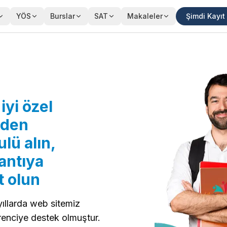
YÖS
Burslar
SAT
Makaleler
Şimdi Kayıt
iyi özel
nden
lü alın,
antıya
t olun
yıllarda web sitemiz
ğrenciye destek olmuştur.