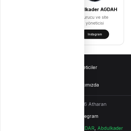
Mahmut SERDAR
Abdulkader AGDAH
Kurucu ve site
Kurucu ve site
yöneticisi
yöneticisi
Instagram
Instagram
İletişim
Yöneticiler
Gizlilik Politikası
Hakkımızda
Tüm hakları saklıdır
©
2026
Atharan
Facebook
Instagram
Telegram
Website Designed by
Mahmut SERDAR
,
Abdulkader