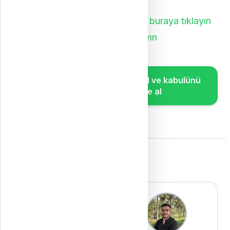
Telegram'da Arapça kaynaklar:
Önemli kitap ve dosyalar kanalı:
buraya tıklayın
Soru çözüm grubu:
buraya tıklayın
Özel üniversitelere kaydol ve kabulünü
birkaç gün içinde al
Ekibimiz