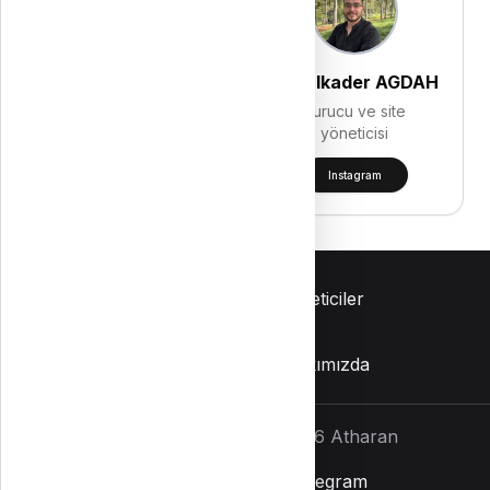
Mahmut SERDAR
Abdulkader AGDAH
Kurucu ve site
Kurucu ve site
yöneticisi
yöneticisi
Instagram
Instagram
İletişim
Yöneticiler
Gizlilik Politikası
Hakkımızda
Tüm hakları saklıdır
©
2026
Atharan
Facebook
Instagram
Telegram