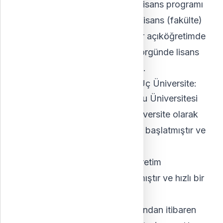
Eğer öğrenci açıköğretimde bir lisans programı
istiyorsa, örgün eğitimde de bir lisans (fakülte)
bölümünde kayıtlı olmalıdır. Eğer açıköğretimde
bir önlisans programı istiyorsa, örgünde lisans
veya önlisans olması fark etmez.
Türkiye'de Açıköğretim Sunan Üç Üniversite:
Anadolu Üniversitesi
- Anadolu Üniversitesi
açıköğretim alanında en eski üniversite olarak
kabul edilir; sistemini 1980'lerde başlatmıştır ve
60'tan fazla bölümü vardır.
İstanbul Üniversitesi
- Açıköğretim
yolculuğuna 2010 yılında başlamıştır ve hızlı bir
gelişim göstermektedir.
Atatürk Üniversitesi
- 2010 yılından itibaren