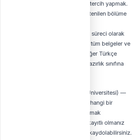
puan almak ve istenilen bölüme tercih yapmak.
Üniversitenin tercih sürecinde istenilen bölüme
başvurmak.
Not: Birinci yol, normal bir tercih süreci olarak
değerlendirilir. Kabul alındığında tüm belgeler ve
Türkçe yeterlik belgesi istenir; eğer Türkçe
yeterlik belgesi yoksa öğrenci hazırlık sınıfına
(Hazırlık) yerleştirilir.
İkinci Yol:
İkinci Üniversite sistemi (İkinci Üniversitesi) —
en yaygın yoldur. Türkiye'de herhangi bir
üniversiteye, açıköğretimde okumak
istediğinizden farklı bir bölüme kayıtlı olmanız
koşuluyla, herhangi bir bölümle kaydolabilirsiniz.