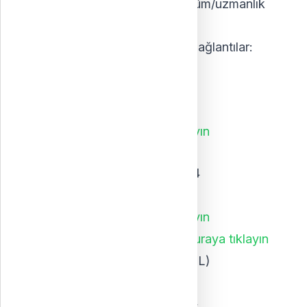
açıköğretim sunmaktadır ve bölüm/uzmanlık
alanı çeşitliliği yüksektir.
2024 yılı için önemli tarihler ve bağlantılar:
Anadolu Üniversitesi
Başvuru başlangıcı: 16/07/2024
Başvuru bitişi: 18/10/2024
Başvuru bağlantısı:
buraya tıklayın
Atatürk Üniversitesi
Başvuru başlangıcı: 03/06/2024
Başvuru bitişi: 06/10/2024
Başvuru bağlantısı:
buraya tıklayın
2024 kontenjanları bağlantısı:
buraya tıklayın
(Yabancılar: dönem başı 7500 TL)
İstanbul Üniversitesi
Başvuru başlangıcı: 27/07/2024