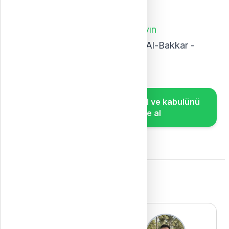
Başvuru bitişi: 27/09/2024
Başvuru bağlantısı:
buraya tıklayın
Hazırlayan gönüllüler: Abdullah Al-Bakkar -
Louay Saloum
Özel üniversitelere kaydol ve kabulünü
birkaç gün içinde al
Ekibimiz