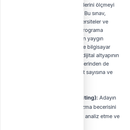
alanlarda soyut düşünme becerilerini ölçmeyi
amaçlayan standart bir sınavdır. Bu sınav,
lisansüstü programları olan üniversiteler ve
fakülteler tarafından adayların programa
uygunluğunu değerlendirmek için yaygın
biçimde kullanılır. Sınav genellikle bilgisayar
üzerinden yapılır, ancak gerekli dijital altyapının
bulunmadığı bölgelerde kâğıt üzerinden de
uygulanabilir. Sınav tarihleri kayıt sayısına ve
talebe göre belirlenir.
GRE bölümleri:
Analitik Yazma (Analytical Writing):
Adayın
eleştirel düşünme ve analitik yazma becerisini
ölçer. İki görev içerir: bir konuyu analiz etme ve
bir argümanı analiz etme.