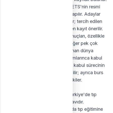
Kayıt ve planlama:
GRE kaydı ETS'nin resmi
web sitesi üzerinden çevrimiçi yapılır. Adaylar
sınav tarihi ve merkezini seçebilir; tercih edilen
tarih ve yeri elde etmek için erken kayıt önerilir.
Sonuçların tanınması:
GRE sonuçları, özellikle
güzel sanatlar, fen, işletme ve diğer pek çok
alanda lisansüstü programlar sunan dünya
genelindeki yükseköğretim kurumlarınca kabul
edilir. GRE sonucu üniversitelere kabul sürecinin
belirleyici parçalarından biri olabilir; ayrıca burs
ve mali destek olanaklarını da etkiler.
TUS Sınavı
TUS (Tıpta Uzmanlık Sınavı), Türkiye'de tıp
uzmanlık programlarına giriş sınavıdır.
Mezuniyet sonrası belirli alanlarda tıp eğitimine