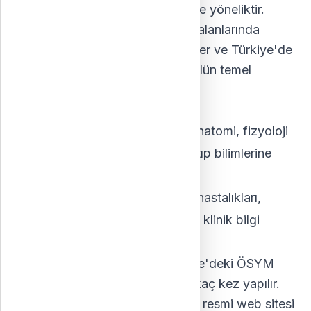
devam etmek isteyen öğrencilere yöneliktir.
Sınav, geniş bir yelpazedeki tıp alanlarında
adayların bilgi ve becerilerini ölçer ve Türkiye'de
tıp uzmanlık programlarına kabulün temel
şartıdır.
TUS sınavının yapısı:
Temel Tıp Bilimleri Bölümü:
Anatomi, fizyoloji
ve moleküler biyoloji gibi temel tıp bilimlerine
ilişkin sorular içerir.
Klinik Tıp Bilimleri Bölümü:
İç hastalıkları,
cerrahi ve çocuk hastalıkları gibi klinik bilgi
üzerine odaklanır.
Kayıt ve başvuru:
Sınav Türkiye'deki ÖSYM
tarafından yürütülür ve yılda birkaç kez yapılır.
Adaylar başvurularını ÖSYM'nin resmi web sitesi