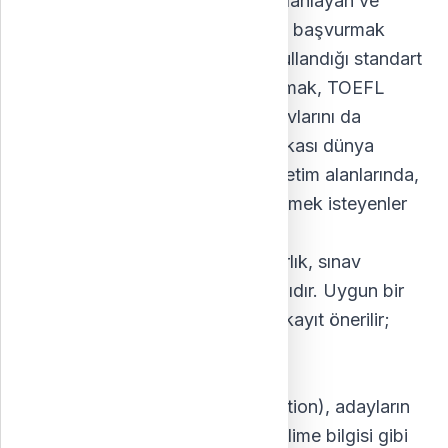
dışında eğitime devam etmeyi planlayan ve
lisansüstü işletme programlarına başvurmak
isteyen kişilerin yaygın olarak kullandığı standart
bir sınavdır. GMAT'te başarılı olmak, TOEFL
veya IELTS gibi İngilizce dil sınavlarını da
geçmeyi gerektirir. GMAT sertifikası dünya
genelinde tanınır ve işletme/yönetim alanlarında,
MBA dahil, eğitim hayatını ilerletmek isteyenler
için gereklidir.
GMAT'a hazırlık:
GMAT'a hazırlık, sınav
tarihinden aylar önce başlatılmalıdır. Uygun bir
sınav tarihi alabilmek için erken kayıt önerilir;
tarihler talebe göre belirlenir.
GRE Sınavı
GRE (Graduate Record Examination), adayların
analitik yazma, matematik ve kelime bilgisi gibi