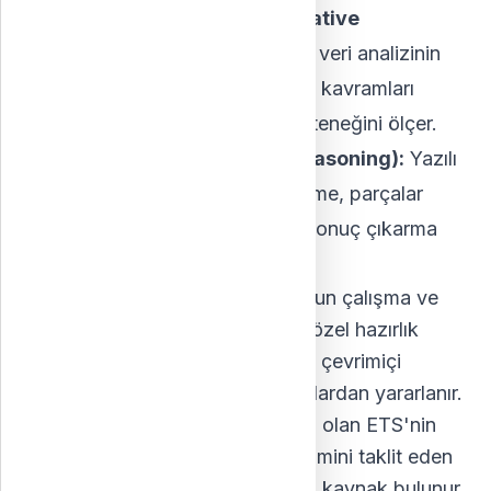
Sayısal Akıl Yürütme (Quantitative
Reasoning):
Cebir, geometri ve veri analizinin
temel kavramlarını anlama ve bu kavramları
problem çözmede uygulama yeteneğini ölçer.
Sözel Akıl Yürütme (Verbal Reasoning):
Yazılı
bilgileri analiz etme, değerlendirme, parçalar
arasındaki ilişkileri kavrama ve sonuç çıkarma
becerisini ölçer.
GRE hazırlığı:
GRE hazırlığı yoğun çalışma ve
tekrar gerektirir. Birçok öğrenci özel hazırlık
kurslarına katılır veya kitaplar ve çevrimiçi
öğretim programları gibi kaynaklardan yararlanır.
Ayrıca GRE'den sorumlu kuruluş olan ETS'nin
sayfasında, gerçek sınav deneyimini taklit eden
örnek sınavlar dahil birçok resmi kaynak bulunur.