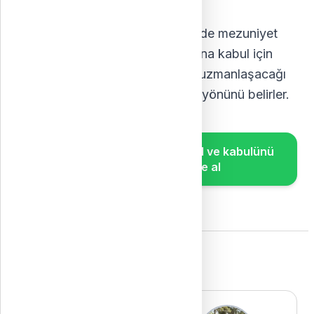
üzerinden yapmalıdır.
Önemi:
TUS sonuçları, Türkiye'de mezuniyet
sonrası tıp uzmanlık programlarına kabul için
belirleyicidir. Sonuç, öğrencinin uzmanlaşacağı
tıp alanını ve mesleki kariyerinin yönünü belirler.
Özel üniversitelere kaydol ve kabulünü
birkaç gün içinde al
Ekibimiz