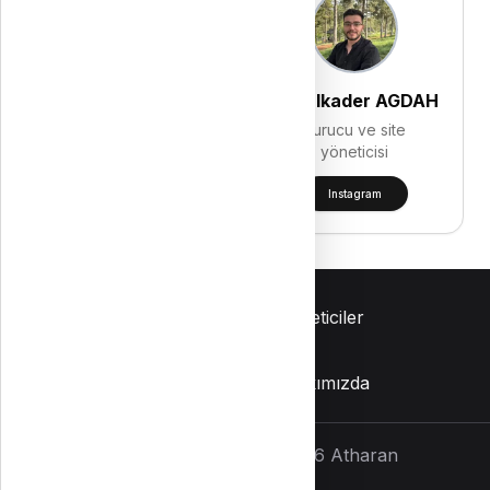
Mahmut SERDAR
Abdulkader AGDAH
Kurucu ve site
Kurucu ve site
yöneticisi
yöneticisi
Instagram
Instagram
İletişim
Yöneticiler
Gizlilik Politikası
Hakkımızda
Tüm hakları saklıdır
©
2026
Atharan